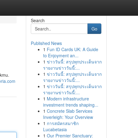
Search
Go
Published News
1
Fun ID Cards UK: A Guide
to Enjoyment an...
1
ข่าววันนี้: สรุปทุกประเด็นจาก
รายงานข่าววันนี้:...
1
ข่าววันนี้: สรุปทุกประเด็นจาก
ukmu.
รายงานข่าววันนี้:...
eria.com
1
ข่าววันนี้: สรุปทุกประเด็นจาก
รายงานข่าววันนี้:...
1
Modern infrastructure
investment trends shaping...
1
Concrete Slab Services
Inverleigh: Your Overview
1
การสมัครสมาชิก
Lucabetasia
1
Our Premier Sanctuary: