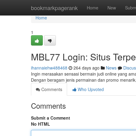
Home
bookmarkpagerank
Home
New
Subm
Home
1
MBL77 Login: Situs Terp
ihannaiehw488468
264 days ago
News
Discus
Ingin merasakan sensasi bermain judi online yang ama
Dengan beragam jenis permainan dan promo menari
Comments
Who Upvoted
Comments
Submit a Comment
No HTML