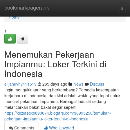
Home
bookmarkpagerank
Togg
navi
Home
1
Menemukan Pekerjaan
Impianmu: Loker Terkini di
Indonesia
elijahuvhy411519
265 days ago
News
Discuss
Ingin mengukir karir yang berkembang? Tersedia kesempatan
kerja baru di Indonesia, dan kini adalah waktu yang tepat untuk
mencari pekerjaan impianmu. Berbagai industri sedang
melancarkan bakat-bakat segar seperti
https://keziasqxe890674.blogars.com/36995250/temukan-
pekerjaan-impianmu-loker-terkini-di-indonesia
Comments
Who Upvoted