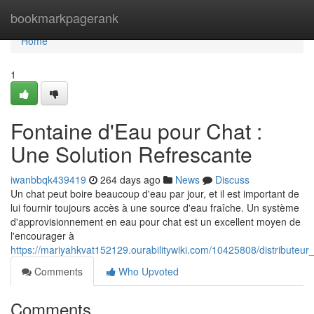
Home
bookmarkpagerank
Home
1
Fontaine d'Eau pour Chat :
Une Solution Refrescante
iwanbbqk439419
264 days ago
News
Discuss
Un chat peut boire beaucoup d'eau par jour, et il est important de
lui fournir toujours accès à une source d'eau fraîche. Un système
d'approvisionnement en eau pour chat est un excellent moyen de
l'encourager à
https://mariyahkvat152129.ourabilitywiki.com/10425808/distributeu
Comments
Who Upvoted
Comments