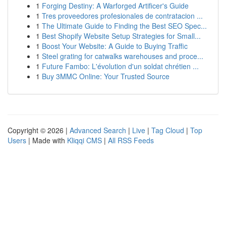
1
Forging Destiny: A Warforged Artificer's Guide
1
Tres proveedores profesionales de contratacion ...
1
The Ultimate Guide to Finding the Best SEO Spec...
1
Best Shopify Website Setup Strategies for Small...
1
Boost Your Website: A Guide to Buying Traffic
1
Steel grating for catwalks warehouses and proce...
1
Future Fambo: L'évolution d'un soldat chrétien ...
1
Buy 3MMC Online: Your Trusted Source
Copyright © 2026 |
Advanced Search
|
Live
|
Tag Cloud
|
Top
Users
| Made with
Kliqqi CMS
|
All RSS Feeds