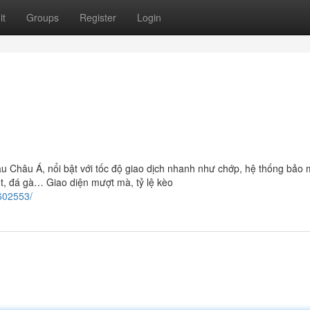
it
Groups
Register
Login
u Châu Á, nổi bật với tốc độ giao dịch nhanh như chớp, hệ thống bảo 
ot, đá gà… Giao diện mượt mà, tỷ lệ kèo
0602553/