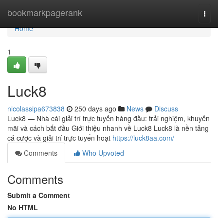
Home
bookmarkpagerank
Togg
navi
Home
1
Luck8
nicolassipa673838
250 days ago
News
Discuss
Luck8 — Nhà cái giải trí trực tuyến hàng đầu: trải nghiệm, khuyến
mãi và cách bắt đầu Giới thiệu nhanh về Luck8 Luck8 là nền tảng
cá cược và giải trí trực tuyến hoạt
https://luck8aa.com/
Comments
Who Upvoted
Comments
Submit a Comment
No HTML