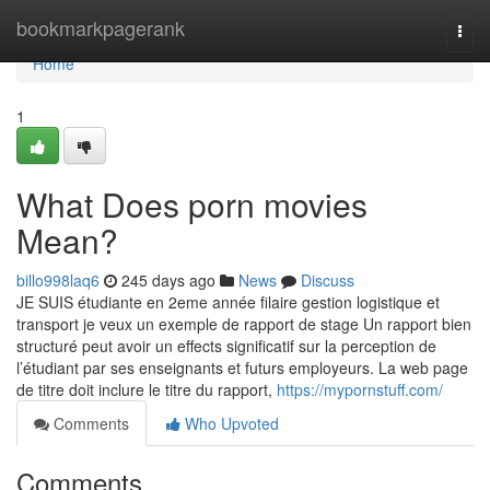
Home
bookmarkpagerank
Togg
navi
Home
1
What Does porn movies
Mean?
billo998laq6
245 days ago
News
Discuss
JE SUIS étudiante en 2eme année filaire gestion logistique et
transport je veux un exemple de rapport de stage Un rapport bien
structuré peut avoir un effects significatif sur la perception de
l’étudiant par ses enseignants et futurs employeurs. La web page
de titre doit inclure le titre du rapport,
https://mypornstuff.com/
Comments
Who Upvoted
Comments