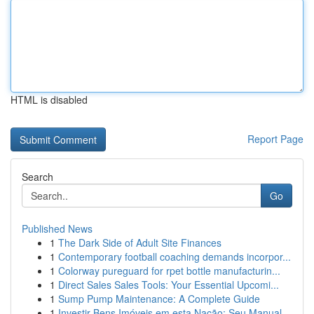
HTML is disabled
Report Page
Search
Go
Published News
1
The Dark Side of Adult Site Finances
1
Contemporary football coaching demands incorpor...
1
Colorway pureguard for rpet bottle manufacturin...
1
Direct Sales Sales Tools: Your Essential Upcomi...
1
Sump Pump Maintenance: A Complete Guide
1
Investir Bens Imóveis em esta Nação: Seu Manual...