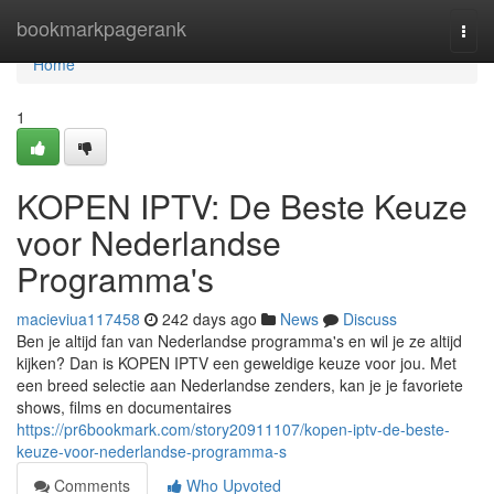
Home
bookmarkpagerank
Togg
navi
Home
1
KOPEN IPTV: De Beste Keuze
voor Nederlandse
Programma's
macieviua117458
242 days ago
News
Discuss
Ben je altijd fan van Nederlandse programma's en wil je ze altijd
kijken? Dan is KOPEN IPTV een geweldige keuze voor jou. Met
een breed selectie aan Nederlandse zenders, kan je je favoriete
shows, films en documentaires
https://pr6bookmark.com/story20911107/kopen-iptv-de-beste-
keuze-voor-nederlandse-programma-s
Comments
Who Upvoted