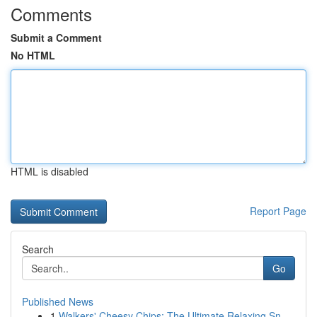
Comments
Submit a Comment
No HTML
HTML is disabled
Report Page
Search
Go
Published News
1
Walkers' Cheesy Chips: The Ultimate Relaxing Sn...