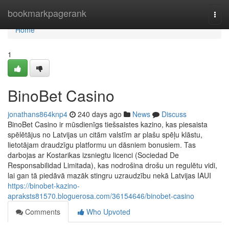
Home
bookmarkpagerank
Togg
navi
Home
1
BinoBet Casino
jonathans864knp4
240 days ago
News
Discuss
BinoBet Casino ir mūsdienīgs tiešsaistes kazino, kas piesaista
spēlētājus no Latvijas un citām valstīm ar plašu spēļu klāstu,
lietotājam draudzīgu platformu un dāsniem bonusiem. Tas
darbojas ar Kostarikas izsniegtu licenci (Sociedad De
Responsabilidad Limitada), kas nodrošina drošu un regulētu vidi,
lai gan tā piedāvā mazāk stingru uzraudzību nekā Latvijas IAUI
https://binobet-kazino-
apraksts81570.bloguerosa.com/36154646/binobet-casino
Comments
Who Upvoted