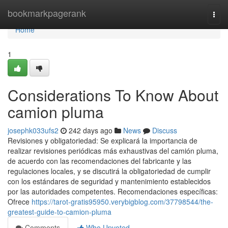
Home
bookmarkpagerank
Togg
navi
Home
1
Considerations To Know About
camion pluma
josephk033ufs2
242 days ago
News
Discuss
Revisiones y obligatoriedad: Se explicará la importancia de
realizar revisiones periódicas más exhaustivas del camión pluma,
de acuerdo con las recomendaciones del fabricante y las
regulaciones locales, y se discutirá la obligatoriedad de cumplir
con los estándares de seguridad y mantenimiento establecidos
por las autoridades competentes. Recomendaciones específicas:
Ofrece
https://tarot-gratis95950.verybigblog.com/37798544/the-
greatest-guide-to-camion-pluma
Comments
Who Upvoted