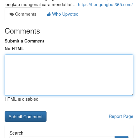
lengkap mengenai cara mendaftar ...
https://hengongbet365.com/
Comments
Who Upvoted
Comments
Submit a Comment
No HTML
HTML is disabled
Report Page
Search