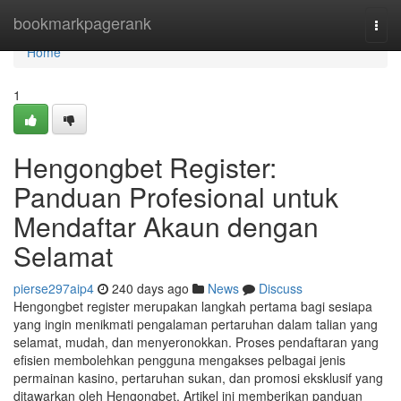
Home
bookmarkpagerank
Togg
navi
Home
1
Hengongbet Register:
Panduan Profesional untuk
Mendaftar Akaun dengan
Selamat
pierse297aip4
240 days ago
News
Discuss
Hengongbet register merupakan langkah pertama bagi sesiapa
yang ingin menikmati pengalaman pertaruhan dalam talian yang
selamat, mudah, dan menyeronokkan. Proses pendaftaran yang
efisien membolehkan pengguna mengakses pelbagai jenis
permainan kasino, pertaruhan sukan, dan promosi eksklusif yang
ditawarkan oleh Hengongbet. Artikel ini memberikan panduan