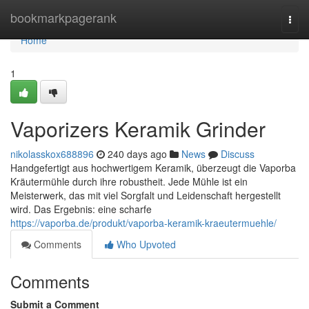
Home
bookmarkpagerank
Togg
navi
Home
1
Vaporizers Keramik Grinder
nikolasskox688896
240 days ago
News
Discuss
Handgefertigt aus hochwertigem Keramik, überzeugt die Vaporba
Kräutermühle durch ihre robustheit. Jede Mühle ist ein
Meisterwerk, das mit viel Sorgfalt und Leidenschaft hergestellt
wird. Das Ergebnis: eine scharfe
https://vaporba.de/produkt/vaporba-keramik-kraeutermuehle/
Comments
Who Upvoted
Comments
Submit a Comment