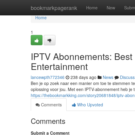
Home
bookmarkpagerank
Home
New
Subm
Home
1
IPTV Abonnements: Best C
Entertainment
lancewpth772346
238 days ago
News
Discuss
Ben je op zoek naar een manier om toe te stemmen ter
oplossing voor jou. Met een IPTV-abonnement heb je t
https://thebookmarkking.com/story20681848/iptv-abon
Comments
Who Upvoted
Comments
Submit a Comment