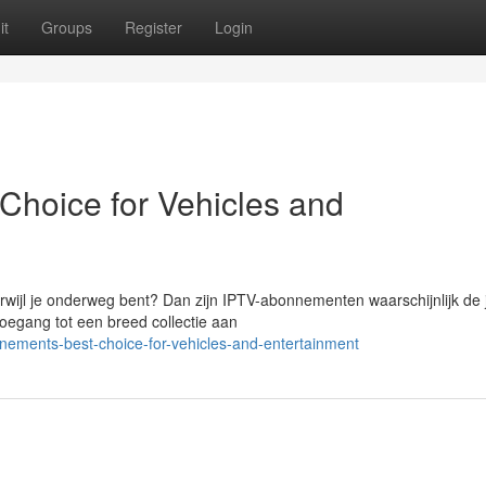
it
Groups
Register
Login
hoice for Vehicles and
wijl je onderweg bent? Dan zijn IPTV-abonnementen waarschijnlijk de j
oegang tot een breed collectie aan
nements-best-choice-for-vehicles-and-entertainment