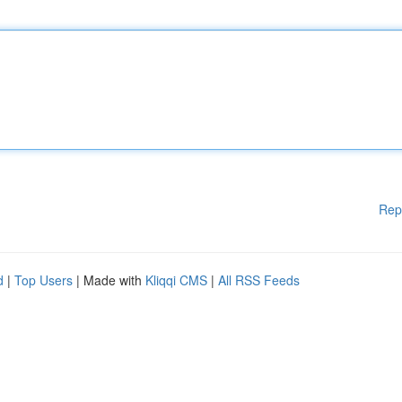
Rep
d
|
Top Users
| Made with
Kliqqi CMS
|
All RSS Feeds