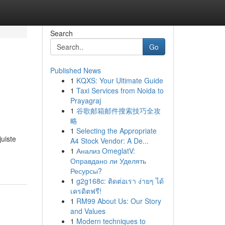
Search
Go
Published News
1
KQXS: Your Ultimate Guide
1
Taxi Services from Noida to
Prayagraj
1
谷歌邮箱邮件搜索技巧全攻
略
1
Selecting the Appropriate
uiste
A4 Stock Vendor: A De...
1
Анализ OmeglatV:
Оправдано ли Уделять
Ресурсы?
1
g2g168c: ติดต่อเรา ง่ายๆ ได้
เครดิตฟรี!
1
RM99 About Us: Our Story
and Values
1
Modern techniques to