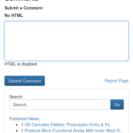
Submit a Comment
No HTML
HTML is disabled
Report Page
Search
Go
Published News
1
UK Cannabis Edibles: Prescription Entry & Po...
1
Produce More Functional Areas With Inner West R...