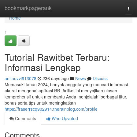
Home
bookmarkpagerank
Togg
navi
Home
1
Tutorial Rawitbet Terbaru:
Informasi Lengkap
anitaovvi613078
236 days ago
News
Discuss
Memasuki tahun 2024, banyak anggota yang mencari informasi
akurat mengenai aplikasi RB. Artikel ini menyajikan ulasan
komprehensif untuk membantu Anda menjelajahi berbagai fitur,
bonus serta tips untuk meningkatkan
https://fraserrscq902914.therainblog.com/profile
Comments
Who Upvoted
Comments