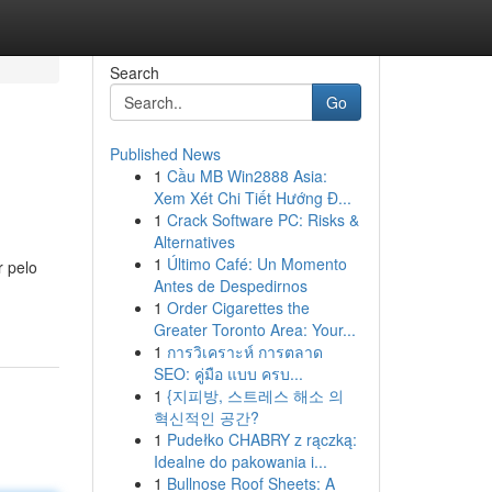
Search
Go
Published News
1
Cầu MB Win2888 Asia:
Xem Xét Chi Tiết Hướng Đ...
1
Crack Software PC: Risks &
Alternatives
1
Último Café: Un Momento
r pelo
Antes de Despedirnos
1
Order Cigarettes the
Greater Toronto Area: Your...
1
การวิเคราะห์ การตลาด
SEO: คู่มือ แบบ ครบ...
1
{지피방, 스트레스 해소 의
혁신적인 공간?
1
Pudełko CHABRY z rączką:
Idealne do pakowania i...
1
Bullnose Roof Sheets: A