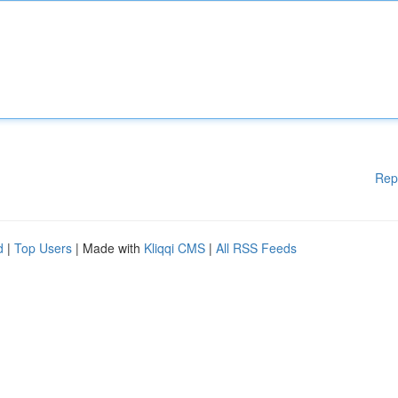
Rep
d
|
Top Users
| Made with
Kliqqi CMS
|
All RSS Feeds