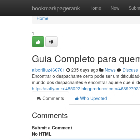
Home
bookmarkpagerank
Home
New
Subm
Home
1
Guia Completo para quem
albertlfuz466701
235 days ago
News
Discuss
Encontrar o despachante certo pode ser um dificuldad
mundo dos despachantes e encontrar aquele que é id
https://safiyamrxl485022.blogproducer.com/4639279
Comments
Who Upvoted
Comments
Submit a Comment
No HTML