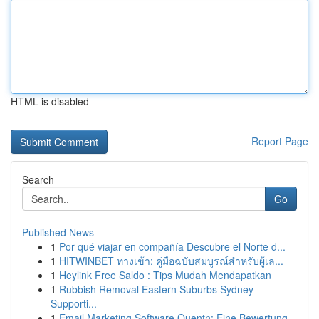
HTML is disabled
Report Page
Search
Go
Published News
1
Por qué viajar en compañía Descubre el Norte d...
1
HITWINBET ทางเข้า: คู่มือฉบับสมบูรณ์สำหรับผู้เล...
1
Heylink Free Saldo : Tips Mudah Mendapatkan
1
Rubbish Removal Eastern Suburbs Sydney
Supporti...
1
Email Marketing Software Quentn: Eine Bewertung