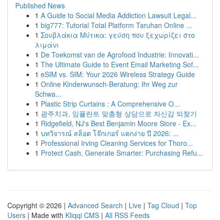
Published News
1
A Guide to Social Media Addiction Lawsuit Legal...
1
big777: Tutorial Total Platform Taruhan Online ...
1
Σουβλάκια Μύτικα: γεύση που ξεχωρίζει στο
λιμάνι
1
De Toekomst van de Agrofood Industrie: Innovati...
1
The Ultimate Guide to Event Email Marketing Sof...
1
eSIM vs. SIM: Your 2026 Wireless Strategy Guide
1
Online Kinderwunsch-Beratung: Ihr Weg zur
Schwa...
1
Plastic Strip Curtains : A Comprehensive O...
1
광주치과, 임플란트 맞춤형 상담으로 자신감 되찾기
1
Ridgefield, NJ's Best Benjamin Moore Store - Ex...
1
บทวิจารณ์ สล็อต โจ๊กเกอร์ แตกง่าย ปี 2026: ...
1
Professional Irving Cleaning Services for Thoro...
1
Protect Cash, Generate Smarter: Purchasing Refu...
Copyright © 2026 |
Advanced Search
|
Live
|
Tag Cloud
|
Top
Users
| Made with
Kliqqi CMS
|
All RSS Feeds