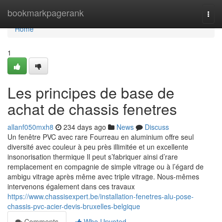
Home
bookmarkpagerank
Togg
navi
Home
1
Les principes de base de
achat de chassis fenetres
allanf050mxh8
234 days ago
News
Discuss
Un fenêtre PVC avec rare Fourreau en aluminium offre seul
diversité avec couleur à peu près illimitée et un excellente
insonorisation thermique Il peut s’fabriquer ainsi d’rare
remplacement en compagnie de simple vitrage ou à l’égard de
ambigu vitrage après même avec triple vitrage. Nous-mêmes
intervenons également dans ces travaux
https://www.chassisexpert.be/installation-fenetres-alu-pose-
chassis-pvc-acier-devis-bruxelles-belgique
Comments
Who Upvoted