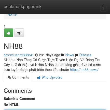
Home
bookmarkpagerank
Togg
navi
Home
1
NH88
bronteusnm368841
231 days ago
News
Discuss
NH88 – Nền Tảng Cá Cược Trực Tuyến Hiện Đại Và Đáng Tin
Cậy 1. Giới thiệu về NH88 NH88 là nền tảng giải trí và cá cược
trực tuyến được phát triển theo tiêu chuẩn
https://nh88.news/
Comments
Who Upvoted
Comments
Submit a Comment
No HTML