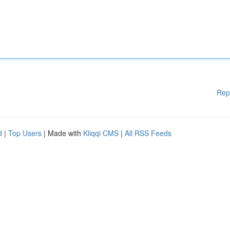
Rep
d
|
Top Users
| Made with
Kliqqi CMS
|
All RSS Feeds