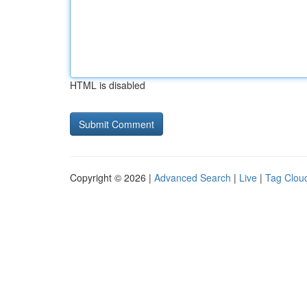
HTML is disabled
Copyright © 2026 |
Advanced Search
|
Live
|
Tag Clou