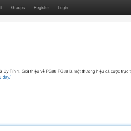
it
Groups
Register
Login
s
y Tín 1. Giới thiệu về PG88 PG88 là một thương hiệu cá cược trực 
8.day/