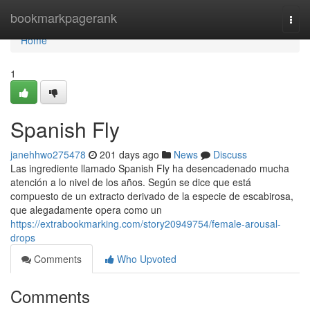
Home
bookmarkpagerank
Togg
navi
Home
1
Spanish Fly
janehhwo275478
201 days ago
News
Discuss
Las ingrediente llamado Spanish Fly ha desencadenado mucha
atención a lo nivel de los años. Según se dice que está
compuesto de un extracto derivado de la especie de escabirosa,
que alegadamente opera como un
https://extrabookmarking.com/story20949754/female-arousal-
drops
Comments
Who Upvoted
Comments