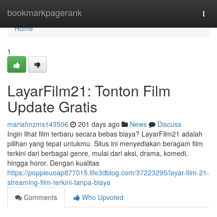
Home
bookmarkpagerank
Togg
navi
Home
1
LayarFilm21: Tonton Film
Update Gratis
mariahnzms143506
201 days ago
News
Discuss
Ingin lihat film terbaru secara bebas biaya? LayarFilm21 adalah
pilihan yang tepat untukmu. Situs ini menyediakan beragam film
terkini dari berbagai genre, mulai dari aksi, drama, komedi,
hingga horor. Dengan kualitas
https://poppieuoap877015.life3dblog.com/37223295/layar-film-21-
streaming-film-terkini-tanpa-biaya
Comments
Who Upvoted