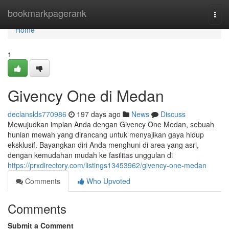
Home
bookmarkpagerank
Togg
navi
Home
1
Givency One di Medan
declanslds770986
197 days ago
News
Discuss
Mewujudkan impian Anda dengan Givency One Medan, sebuah
hunian mewah yang dirancang untuk menyajikan gaya hidup
eksklusif. Bayangkan diri Anda menghuni di area yang asri,
dengan kemudahan mudah ke fasilitas unggulan di
https://prxdirectory.com/listings13453962/givency-one-medan
Comments
Who Upvoted
Comments
Submit a Comment