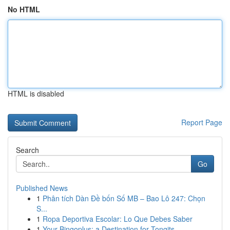
No HTML
HTML is disabled
Report Page
Search
Go
Published News
1
Phân tích Dàn Đề bốn Số MB – Bao Lô 247: Chọn
S...
1
Ropa Deportiva Escolar: Lo Que Debes Saber
1
Your Bingoplus: a Destination for Tongits