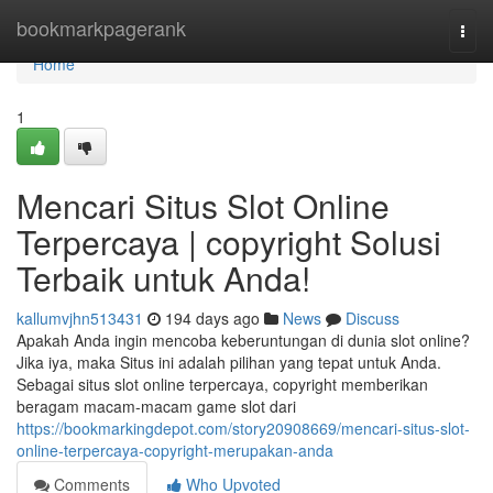
Home
bookmarkpagerank
Togg
navi
Home
1
Mencari Situs Slot Online
Terpercaya | copyright Solusi
Terbaik untuk Anda!
kallumvjhn513431
194 days ago
News
Discuss
Apakah Anda ingin mencoba keberuntungan di dunia slot online?
Jika iya, maka Situs ini adalah pilihan yang tepat untuk Anda.
Sebagai situs slot online terpercaya, copyright memberikan
beragam macam-macam game slot dari
https://bookmarkingdepot.com/story20908669/mencari-situs-slot-
online-terpercaya-copyright-merupakan-anda
Comments
Who Upvoted