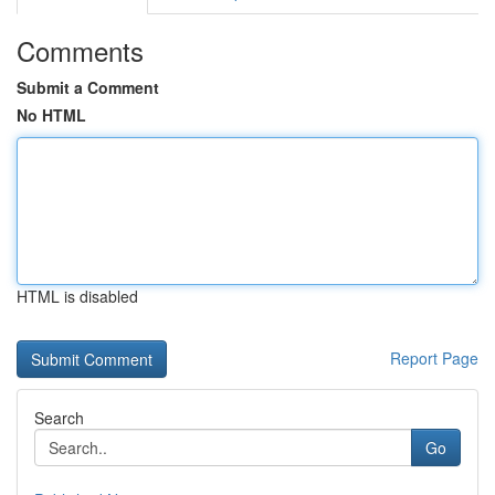
Comments
Submit a Comment
No HTML
HTML is disabled
Report Page
Search
Go