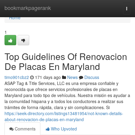
Home
bookmarkpagerank
Togg
navi
Home
1
Top Guidelines Of Renovacion
De Placas En Maryland
timo901cbz2
171 days ago
News
Discuss
ASAP Tag & Title Services, LLC es una empresa confiable y
reconocida que ofrece servicios profesionales de placas en
Maryland para todo tipo de vehículos. Nuestra misión es ayudar a
la comunidad hispana y a todos los conductores a realizar sus
trámites de forma rápida, clara y sin complicaciones. Si
https://seek-directory.com/listings13481954/not-known-details-
about-renovacion-de-placas-en-maryland
Comments
Who Upvoted