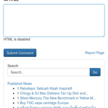
HTML is disabled
Report Page
Search
Go
Published News
1
Ratudepo: Sebuah Kisah Inspiratif
1
Chingy & DJ Mac Delivers Tan Up Deh and...
1
Silver-Mercury The New Benchmark in Yellow M...
1
Buy THC vape cartridge Europe
1
สล็อตเว็บตรง แตกง่าย 2026: รวมเว็บชั้นนำพร้อมโป...