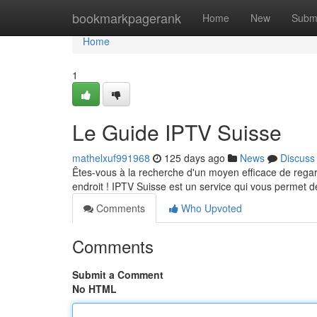
Home
bookmarkpagerank
Home
New
Subm
Home
1
Le Guide IPTV Suisse
mathelxuf991968
125 days ago
News
Discuss
Êtes-vous à la recherche d'un moyen efficace de regar
endroit ! IPTV Suisse est un service qui vous permet d
Comments
Who Upvoted
Comments
Submit a Comment
No HTML