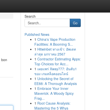
Search
Go
Published News
1
China's Vape Production
Facilities: A Booming S...
1
Hitwinbet ทางเข้า: อัพเดท
ล่าสุด มกราคม 2567
1
Contractor Estimating Apps:
u bon
Top Choices for Acc...
1
เผยแพร่ Xway777: อันดับ1
ของ เกมสล็อตออนไลน์
1
Unlocking the Secret of
EE88: A Thorough Analysis
1
Embrace Your Inner
Maverick: A Woody Spicy
Frag...
1
Root Cause Analysis:
Mastering the 5 Whys