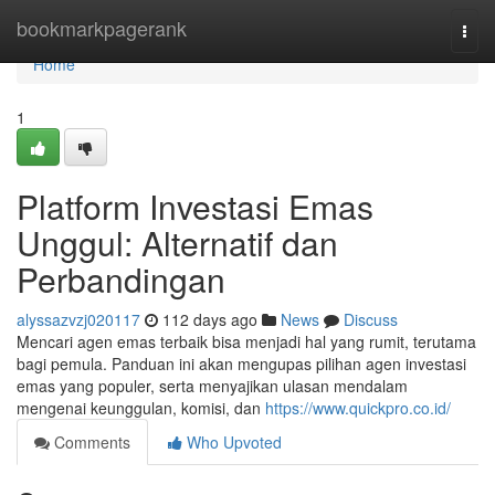
Home
bookmarkpagerank
Togg
navi
Home
1
Platform Investasi Emas
Unggul: Alternatif dan
Perbandingan
alyssazvzj020117
112 days ago
News
Discuss
Mencari agen emas terbaik bisa menjadi hal yang rumit, terutama
bagi pemula. Panduan ini akan mengupas pilihan agen investasi
emas yang populer, serta menyajikan ulasan mendalam
mengenai keunggulan, komisi, dan
https://www.quickpro.co.id/
Comments
Who Upvoted