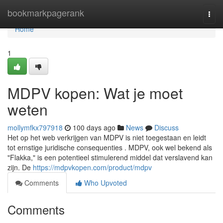
Home
bookmarkpagerank
Togg
navi
Home
1
MDPV kopen: Wat je moet
weten
mollymfkx797918
100 days ago
News
Discuss
Het op het web verkrijgen van MDPV is niet toegestaan en leidt
tot ernstige juridische consequenties . MDPV, ook wel bekend als
"Flakka," is een potentieel stimulerend middel dat verslavend kan
zijn. De
https://mdpvkopen.com/product/mdpv
Comments
Who Upvoted
Comments