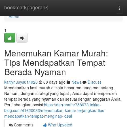
Home
bookmarkpagerank
Togg
navi
Home
1
Menemukan Kamar Murah:
Tips Mendapatkan Tempat
Berada Nyaman
kaitlynuuys014920
88 days ago
News
Discuss
Mendapatkan kost murah di kota besar memang menantang .
Namun , dengan strategi yang tepat , Anda dapat memperoleh
tempat berada yang nyaman dan sesuai dengan anggaran Anda.
Pertimbangkan posisi
https://darrenafhr758973.tokka-
blog.com/41620033/menemukan-kamar-terjangkau-tips-
mendapatkan-tempat-menginap-ideal
Comments
Who Upvoted