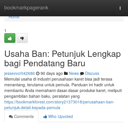
Home
bookmarkpagerank
Togg
navi
Home
1
Usaha Ban: Petunjuk Lengkap
bagi Pendatang Baru
jessevvcr042686
90 days ago
News
Discuss
Memulai usaha di industri perusahaan karet bisa jadi terasa
menantang, terutama untuk pemula. Panduan ini hadir untuk
membantu Anda memahami dasar-dasar produksi karet, meliputi
pengambilan bahan baku, peralatan yang
https://bookmarkforest.com/story21373018/perusahaan-ban-
petunjuk-detail-kepada-pemula
Comments
Who Upvoted