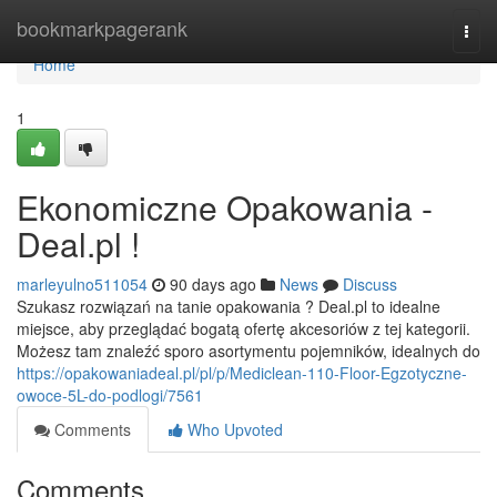
Home
bookmarkpagerank
Togg
navi
Home
1
Ekonomiczne Opakowania -
Deal.pl !
marleyulno511054
90 days ago
News
Discuss
Szukasz rozwiązań na tanie opakowania ? Deal.pl to idealne
miejsce, aby przeglądać bogatą ofertę akcesoriów z tej kategorii.
Możesz tam znaleźć sporo asortymentu pojemników, idealnych do
https://opakowaniadeal.pl/pl/p/Mediclean-110-Floor-Egzotyczne-
owoce-5L-do-podlogi/7561
Comments
Who Upvoted
Comments