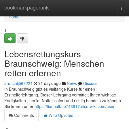
Home
bookmarkpagerank
Togg
navi
Home
1
Lebensrettungskurs
Braunschweig: Menschen
retten erlernen
aruncnij567224
91 days ago
News
Discuss
In Braunschweig gibt es vielfältige Kurse für einen
Ersthelferlehrgang. Dieser Lehrgang vermittelt Ihnen wichtige
Fertigkeiten , um im Notfall sofort und richtig handeln zu können.
Sie lernen unter
https://tiannalbuo743617.nico-wiki.com/user
Comments
Who Upvoted