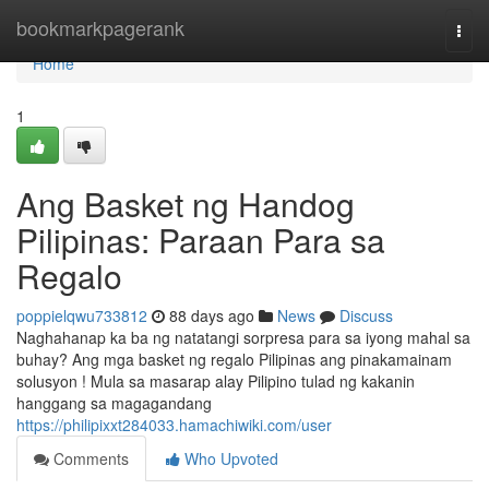
Home
bookmarkpagerank
Togg
navi
Home
1
Ang Basket ng Handog
Pilipinas: Paraan Para sa
Regalo
poppielqwu733812
88 days ago
News
Discuss
Naghahanap ka ba ng natatangi sorpresa para sa iyong mahal sa
buhay? Ang mga basket ng regalo Pilipinas ang pinakamainam
solusyon ! Mula sa masarap alay Pilipino tulad ng kakanin
hanggang sa magagandang
https://philipixxt284033.hamachiwiki.com/user
Comments
Who Upvoted