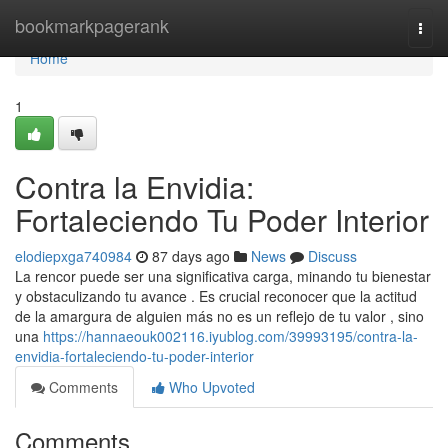
Home
bookmarkpagerank
Togg
navi
Home
1
Contra la Envidia:
Fortaleciendo Tu Poder Interior
elodiepxga740984
87 days ago
News
Discuss
La rencor puede ser una significativa carga, minando tu bienestar
y obstaculizando tu avance . Es crucial reconocer que la actitud
de la amargura de alguien más no es un reflejo de tu valor , sino
una
https://hannaeouk002116.iyublog.com/39993195/contra-la-
envidia-fortaleciendo-tu-poder-interior
Comments
Who Upvoted
Comments