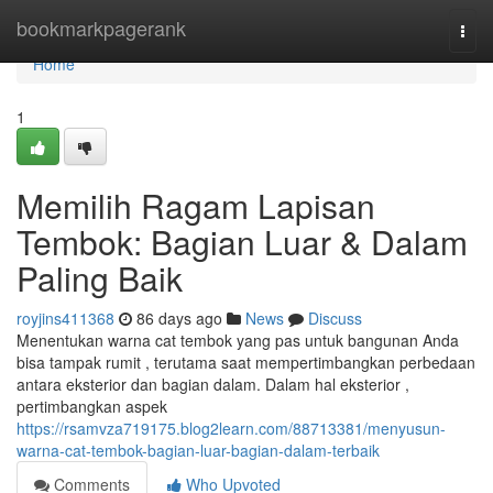
Home
bookmarkpagerank
Togg
navi
Home
1
Memilih Ragam Lapisan
Tembok: Bagian Luar & Dalam
Paling Baik
royjins411368
86 days ago
News
Discuss
Menentukan warna cat tembok yang pas untuk bangunan Anda
bisa tampak rumit , terutama saat mempertimbangkan perbedaan
antara eksterior dan bagian dalam. Dalam hal eksterior ,
pertimbangkan aspek
https://rsamvza719175.blog2learn.com/88713381/menyusun-
warna-cat-tembok-bagian-luar-bagian-dalam-terbaik
Comments
Who Upvoted