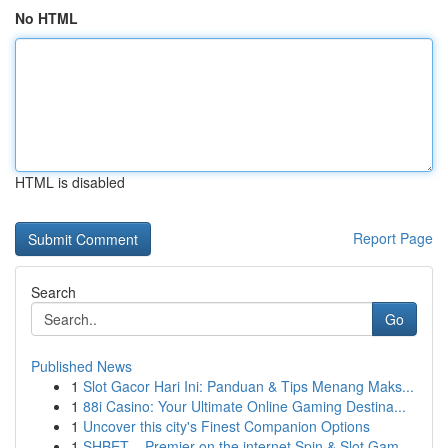
No HTML
HTML is disabled
Report Page
Search
Go
Published News
1
Slot Gacor Hari Ini: Panduan & Tips Menang Maks...
1
88i Casino: Your Ultimate Online Gaming Destina...
1
Uncover this city's Finest Companion Options
1
SHBET – Premier on the internet Spin & Slot Gam...