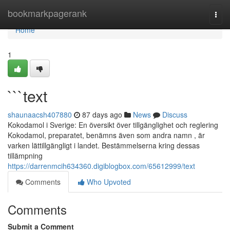
Home
bookmarkpagerank
Togg
navi
Home
1
```text
shaunaacsh407880
87 days ago
News
Discuss
Kokodamol i Sverige: En översikt över tillgänglighet och reglering
Kokodamol, preparatet, benämns även som andra namn , är
varken lättillgängligt i landet. Bestämmelserna kring dessas
tillämpning
https://darrenmcih634360.digiblogbox.com/65612999/text
Comments
Who Upvoted
Comments
Submit a Comment