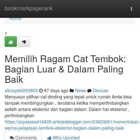
Home
bookmarkpagerank
Togg
navi
Home
1
Memilih Ragam Cat Tembok:
Bagian Luar & Dalam Paling
Baik
aliciayjdd293803
87 days ago
News
Discuss
Menyusun pilihan cat dinding yang tepat untuk rumah Anda bisa
tampak membingungkan , terutama ketika mempertimbangkan
selisih antara eksterior dan bagian dalam. Dalam hal eksterior ,
pertimbangkan
https://zoyasssa416605.articlesblogger.com/63603051/menentukan-
warna-pelapisan-tembok-eksterior-bagian-dalam-paling-baik
Comments
Who Upvoted