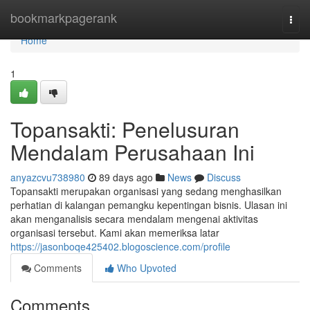
Home
bookmarkpagerank
Togg
navi
Home
1
Topansakti: Penelusuran
Mendalam Perusahaan Ini
anyazcvu738980
89 days ago
News
Discuss
Topansakti merupakan organisasi yang sedang menghasilkan
perhatian di kalangan pemangku kepentingan bisnis. Ulasan ini
akan menganalisis secara mendalam mengenai aktivitas
organisasi tersebut. Kami akan memeriksa latar
https://jasonboqe425402.blogoscience.com/profile
Comments
Who Upvoted
Comments