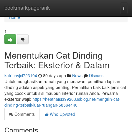
Home
bookmarkpagerank
Togg
navi
Home
1
Menentukan Cat Dinding
Terbaik: Eksterior & Dalam
katrinavjci723104
89 days ago
News
Discuss
Untuk menghasilkan rumah yang menawan, pemilihan lapisan
dinding adalah aspek yang penting. Perhatikan baik-baik jenis cat
yang cocok untuk sisi maupun interior rumah Anda. Pewarna
eksterior wajib
https://heathaisi399203.isblog.net/mengilih-cat-
dinding-terbaik-luar-ruangan-58564440
Comments
Who Upvoted
Comments