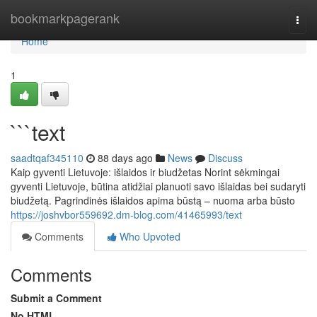
Home
bookmarkpagerank
Togg
navi
Home
1
```text
saadtqaf345110
88 days ago
News
Discuss
Kaip gyventi Lietuvoje: išlaidos ir biudžetas Norint sėkmingai
gyventi Lietuvoje, būtina atidžiai planuoti savo išlaidas bei sudaryti
biudžetą. Pagrindinės išlaidos apima būstą – nuoma arba būsto
https://joshvbor559692.dm-blog.com/41465993/text
Comments
Who Upvoted
Comments
Submit a Comment
No HTML