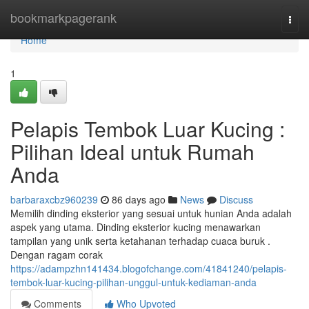
Home
bookmarkpagerank
Togg
navi
Home
1
Pelapis Tembok Luar Kucing :
Pilihan Ideal untuk Rumah
Anda
barbaraxcbz960239
86 days ago
News
Discuss
Memilih dinding eksterior yang sesuai untuk hunian Anda adalah
aspek yang utama. Dinding eksterior kucing menawarkan
tampilan yang unik serta ketahanan terhadap cuaca buruk .
Dengan ragam corak
https://adampzhn141434.blogofchange.com/41841240/pelapis-
tembok-luar-kucing-pilihan-unggul-untuk-kediaman-anda
Comments
Who Upvoted