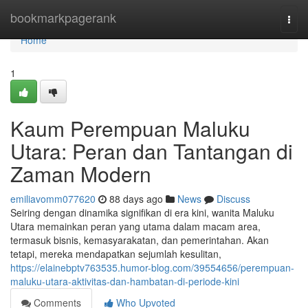
Home
bookmarkpagerank
Togg
navi
Home
1
Kaum Perempuan Maluku
Utara: Peran dan Tantangan di
Zaman Modern
emiliavomm077620
88 days ago
News
Discuss
Seiring dengan dinamika signifikan di era kini, wanita Maluku
Utara memainkan peran yang utama dalam macam area,
termasuk bisnis, kemasyarakatan, dan pemerintahan. Akan
tetapi, mereka mendapatkan sejumlah kesulitan,
https://elainebptv763535.humor-blog.com/39554656/perempuan-
maluku-utara-aktivitas-dan-hambatan-di-periode-kini
Comments
Who Upvoted