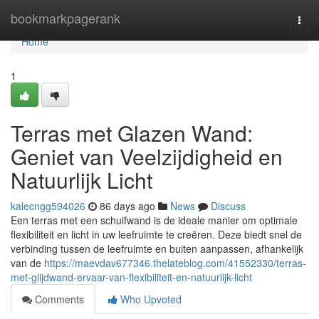
Home
bookmarkpagerank
Togg
navi
Home
1
Terras met Glazen Wand:
Geniet van Veelzijdigheid en
Natuurlijk Licht
kalecngg594026
86 days ago
News
Discuss
Een terras met een schuifwand is de ideale manier om optimale
flexibiliteit en licht in uw leefruimte te creëren. Deze biedt snel de
verbinding tussen de leefruimte en buiten aanpassen, afhankelijk
van de
https://maevdav677346.thelateblog.com/41552330/terras-
met-glijdwand-ervaar-van-flexibiliteit-en-natuurlijk-licht
Comments
Who Upvoted