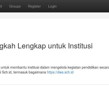
it
Groups
Register
Login
kah Lengkap untuk Institusi
 untuk membantu institusi dalam mengelola kegiatan pendidikan secara 
DWS Sch.id, termasuk bagaimana
https://dws.sch.id