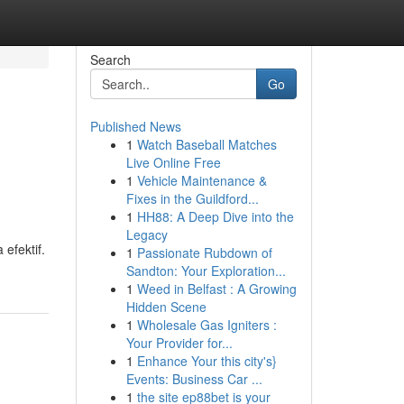
Search
Go
Published News
1
Watch Baseball Matches
Live Online Free
1
Vehicle Maintenance &
Fixes in the Guildford...
1
HH88: A Deep Dive into the
Legacy
efektif.
1
Passionate Rubdown of
Sandton: Your Exploration...
1
Weed in Belfast : A Growing
Hidden Scene
1
Wholesale Gas Igniters :
Your Provider for...
1
Enhance Your this city's}
Events: Business Car ...
1
the site ep88bet is your