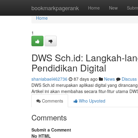
Home
bookmarkpagerank
Home
New
Subm
Home
1
DWS Sch.id: Langkah-lang
Pendidikan Digital
shaniabael462736
87 days ago
News
Discuss
DWS Sch.id merupakan aplikasi digital yang dirancang
Artikel ini akan membahas secara fitur-fitur utama 
Comments
Who Upvoted
Comments
Submit a Comment
No HTML