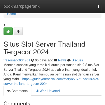
Home
bookmarkpagerank
Togg
navi
Home
1
Situs Slot Server Thailand
Tergacor 2024
fraserszgc634901
85 days ago
News
Discuss
Mencari sensasi yang terbaik di dunia permainan slot? Situs Slot
Server Thailand Tergacor 2024 adalah pilihan yang ideal untuk
Anda. Kami menyajikan kumpulan permainan slot dengan server
yang stabil ,
https://guideyoursocial.com/story6507527/situs-slot-
server-thailand-tergacor-2024
Comments
Who Upvoted
Comments