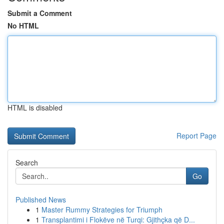
Submit a Comment
No HTML
HTML is disabled
Report Page
Search
Go
Published News
1
Master Rummy Strategies for Triumph
1
Transplantimi i Flokëve në Turqi: Gjithçka që D...