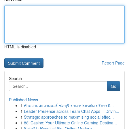
HTML is disabled
Report Page
Search
Go
Published News
1
ทำความสะอาดแอร์ ชลบุรี ราคาประหยัด บริการมื...
1
Leader Presence across Team Chat Apps -- Drivin...
1
Strategic approaches to maximising social effec...
1
88i Casino: Your Ultimate Online Gaming Destina...
1
Saku21: Revolusi Slot Online Modern