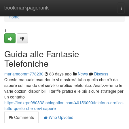
Home
bookmarkpagerank
Togg
navi
Home
1
Guida alle Fantasie
Telefoniche
mariamqomm778236
83 days ago
News
Discuss
Questo manuale esauriente vi mostrerà tutto quello che c'è da
sapere sul mondo del servizio erotico telefonico. Analizzeremo le
varie opzioni disponibili, i tariffe pratici e le più sicure strategie per
un contatto
https://tedxrpe980332.oblogation.com/40156090/telefono-erotico-
tutto-quello-che-devi-sapere
Comments
Who Upvoted