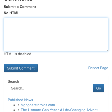
Submit a Comment
No HTML
HTML is disabled
Report Page
Search
Go
Published News
1
highgearsteroids.com
1
The Ultimate Gap Year : A Life-Changing Adventu...