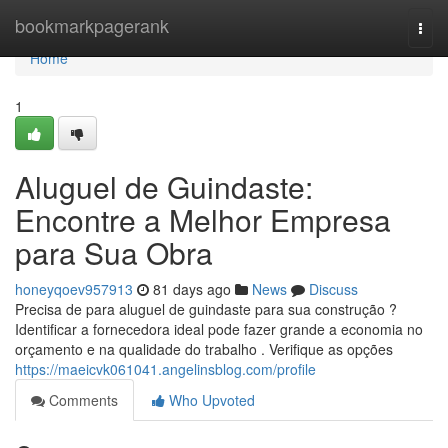
Home
bookmarkpagerank
Togg
navi
Home
1
Aluguel de Guindaste:
Encontre a Melhor Empresa
para Sua Obra
honeyqoev957913
81 days ago
News
Discuss
Precisa de para aluguel de guindaste para sua construção ?
Identificar a fornecedora ideal pode fazer grande a economia no
orçamento e na qualidade do trabalho . Verifique as opções
https://maeicvk061041.angelinsblog.com/profile
Comments
Who Upvoted