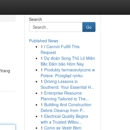
Search
Go
Published News
1
I Cannot Fulfill This
Request
1
Dự đoán Song Thủ Lô Miền
Bắc Đảm bảo Hôm Nay
1
Produkty farmaceutyczne w
"trang
Polsce: Przegląd rynku
1
Driving Lessons in
Southend: Your Essential H...
1
Enterprise Resource
Planning Tailored to The...
1
Building And Construction
Debris Cleanup from P...
1
Electrical Quality Begins
with a Trusted Willou...
1
Como se Vestir Bem