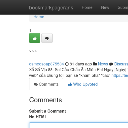
Home
bookmarkpagerank
Home
New
Subm
Home
1
```
esmeesoap875534
81 days ago
News
Discus
Xổ Số Vip 88: Soi Cầu Chắc Ăn Miễn Phí Ngày [Ngày] T
web" của chúng tôi, bạn sẽ "khám phá" "các"
https://
Comments
Who Upvoted
Comments
Submit a Comment
No HTML