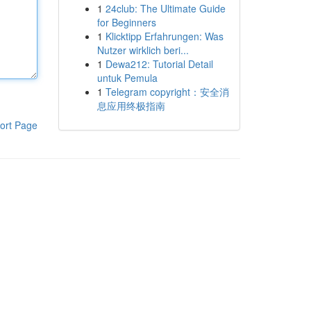
1
24club: The Ultimate Guide
for Beginners
1
Klicktipp Erfahrungen: Was
Nutzer wirklich beri...
1
Dewa212: Tutorial Detail
untuk Pemula
1
Telegram copyright：安全消
息应用终极指南
ort Page