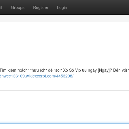
it
Groups
Register
Login
s
ìm kiếm "cách" "hữu ích" để "soi" Xổ Số Vip 88 ngày [Ngày]? Đến với 
tedhwce136109.wikiexcerpt.com/4453298/