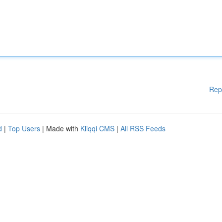
Rep
d
|
Top Users
| Made with
Kliqqi CMS
|
All RSS Feeds